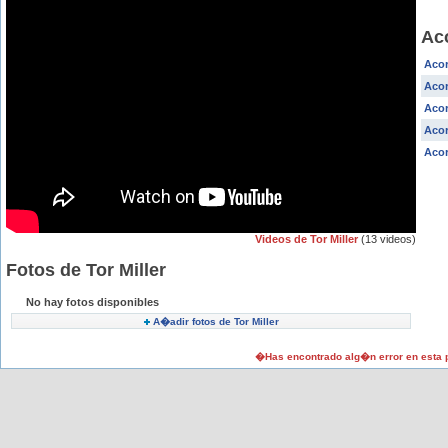
Aco
Acor
Acor
Acor
Acor
Acor
Videos de Tor Miller
(13 videos)
Fotos de Tor Miller
No hay fotos disponibles
A�adir fotos de Tor Miller
�Has encontrado alg�n error en esta