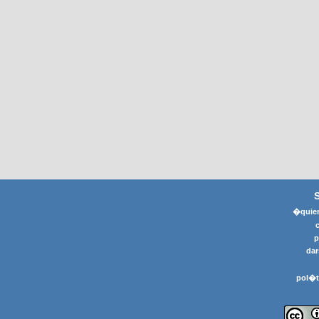
�quier
p
dar
pol�t