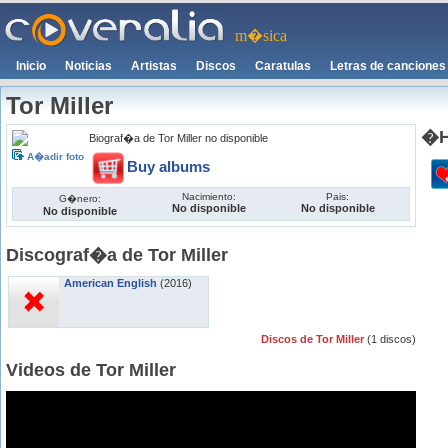
m�sica
Inicio
Noticias
Artistas
Discos
Caratulas
Letras de canciones
Tor Miller
�H
Biograf�a de Tor Miller no disponible
A�adir foto
Buy albums
Nacimiento:
Pais:
G�nero:
No disponible
No disponible
No disponible
Discograf�a de Tor Miller
American English
(2016)
Discos de Tor Miller
(1 discos)
Videos de Tor Miller