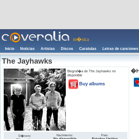
m�sica
Inicio
Noticias
Artistas
Discos
Caratulas
Letras de canciones
The Jayhawks
�H
Biograf�a de The Jayhawks no
disponible
Buy albums
Nacimiento:
Pais:
G�nero:
No disponible
Estados Unidos