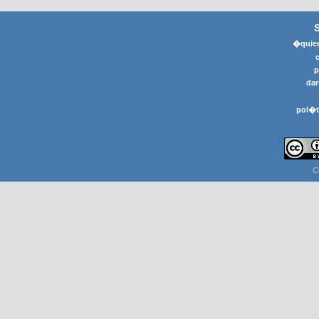
�quier
p
dar
pol�t
C