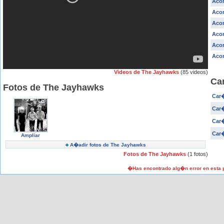
Acor
Acor
Acor
Acor
Acor
Acor
Videos de The Jayhawks
(85 videos)
Ca
Fotos de The Jayhawks
Car
Car�
Car�
Car�
Ampliar
A�adir fotos de The Jayhawks
Fotos de The Jayhawks
(1 fotos)
�Has encontrado alg�n error en esta