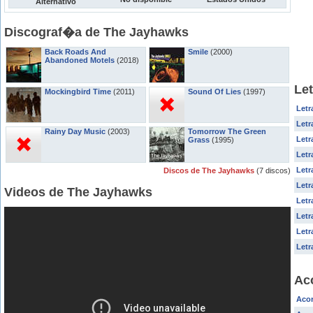
Alternativo
Discograf�a de The Jayhawks
Back Roads And
Smile
(2000)
Abandoned Motels
(2018)
Le
Mockingbird Time
(2011)
Sound Of Lies
(1997)
Letr
Letr
Rainy Day Music
(2003)
Tomorrow The Green
Letr
Grass
(1995)
Letr
Letr
Discos de The Jayhawks
(7 discos)
Letr
Videos de The Jayhawks
Letr
Letr
Letr
Letr
Ac
Acor