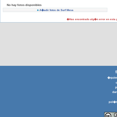
No hay fotos disponibles
A�adir fotos de Surf Mesa
�Has encontrado alg�n error en esta
�quier
p
dar
pol�t