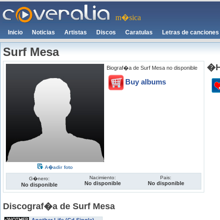
m�sica
Inicio
Noticias
Artistas
Discos
Caratulas
Letras de canciones
Surf Mesa
�H
Biograf�a de Surf Mesa no disponible
Buy albums
A�adir foto
Nacimiento:
Pais:
G�nero:
No disponible
No disponible
No disponible
Discograf�a de Surf Mesa