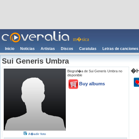
m�sica
Inicio
Noticias
Artistas
Discos
Caratulas
Letras de canciones
Sui Generis Umbra
�H
Biograf�a de Sui Generis Umbra no
disponible
Buy albums
A�adir foto