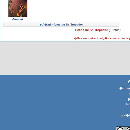
Ampliar
A�adir fotos de Sr. Trepador
Fotos de Sr. Trepador
(1 fotos)
�Has encontrado alg�n error en esta
�quier
p
dar
pol�t