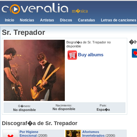
m�sica
Inicio
Noticias
Artistas
Discos
Caratulas
Letras de canciones
Sr. Trepador
�H
Biograf�a de Sr. Trepador no
disponible
Buy albums
Nacimiento:
Pais:
G�nero:
No disponible
Espa�a
No disponible
Discograf�a de Sr. Trepador
Por Higiene
Aforismos
Emocional
(2008)
Invertebrados
(2006)