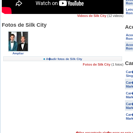
Rons
Letr
Rons
Videos de Silk City
(12 videos)
Fotos de Silk City
Aco
Acor
Rons
Acor
Ron
Ampliar
A�adir fotos de Silk City
Car
Fotos de Silk City
(1 fotos)
Car�
Sing
Car�
Mark
Car�
Mark
Car�
Mark
Car�
Mark
�Has encontrado alg�n error en esta