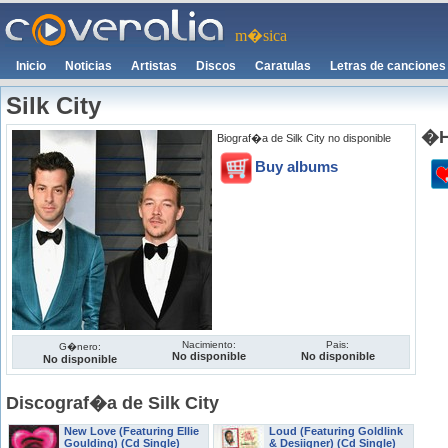
m�sica
Inicio
Noticias
Artistas
Discos
Caratulas
Letras de canciones
Silk City
�H
Biograf�a de Silk City no disponible
Buy albums
Nacimiento:
Pais:
G�nero:
No disponible
No disponible
No disponible
Discograf�a de Silk City
New Love (Featuring Ellie
Loud (Featuring Goldlink
Goulding) (Cd Single)
& Desiigner) (Cd Single)