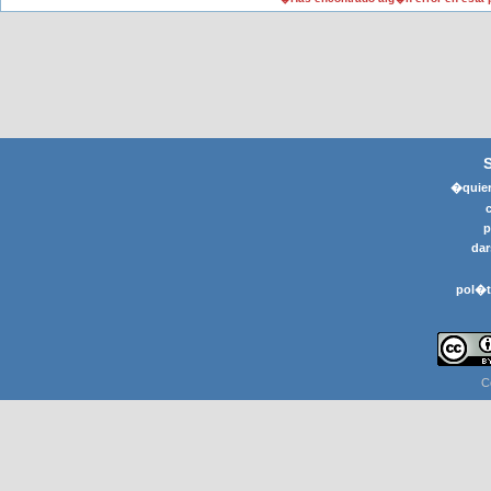
�quier
p
dar
pol�t
C