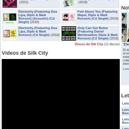
(2021)
(2018)
Not
Electricity (Featuring Dua
Feel About You (Featuring
Lipa, Diplo & Mark
Mapei, Diplo & Mark
Ronson) (Acoustic) (Cd
Ronson) (Cd Single)
(2018)
Single)
(2018)
Electricity (Featuring Dua
Only Can Get Better
Lipa, Diplo & Mark
(Featuring Daniel
Ronson) (Cd Single)
(2018)
Merriweather, Diplo & Mark
Ronson) (Cd Single)
(2018)
Discos de Silk City
(12 discos)
'El
El 
Videos de Silk City
el e
trat
col
inte
Lee
Let
Letr
Letr
Rons
Letr
Ron
Letr