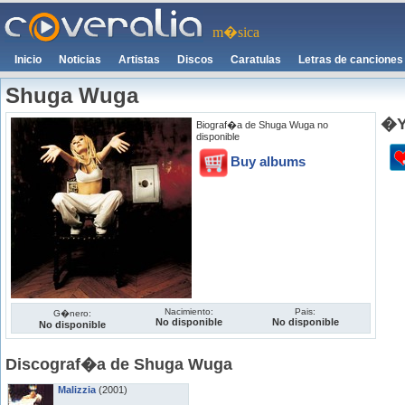
m�sica
Inicio
Noticias
Artistas
Discos
Caratulas
Letras de canciones
Shuga Wuga
�Y
Biograf�a de Shuga Wuga no
disponible
Buy albums
Nacimiento:
Pais:
G�nero:
No disponible
No disponible
No disponible
Discograf�a de Shuga Wuga
Malizzia
(2001)