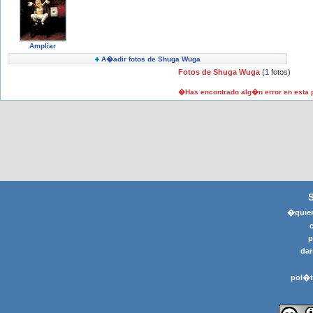
Ampliar
A�adir fotos de Shuga Wuga
Fotos de Shuga Wuga
(1 fotos)
�Has encontrado alg�n error en esta
�quier
p
dar
pol�t