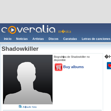
m�sica
Inicio
Noticias
Artistas
Discos
Caratulas
Letras de canciones
Shadowkiller
�H
Biograf�a de Shadowkiller no
disponible
Buy albums
A�adir foto