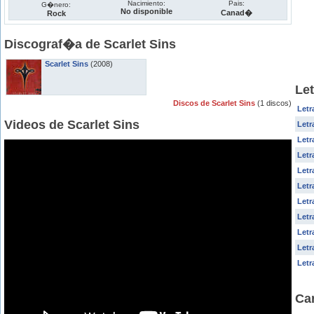
Nacimiento:
Pais:
G�nero:
No disponible
Canad�
Rock
Discograf�a de Scarlet Sins
Scarlet Sins
(2008)
Let
Discos de Scarlet Sins
(1 discos)
Letr
Videos de Scarlet Sins
Letr
Letr
Letr
Letr
Letr
Letr
Letr
Letr
Letr
Letr
Car