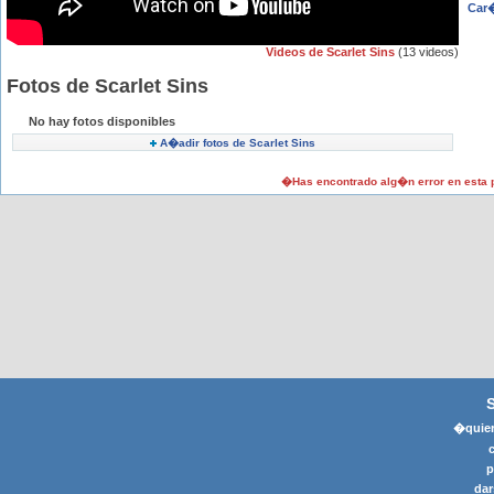
Car�
Videos de Scarlet Sins
(13 videos)
Fotos de Scarlet Sins
No hay fotos disponibles
A�adir fotos de Scarlet Sins
�Has encontrado alg�n error en esta
�quier
p
dar