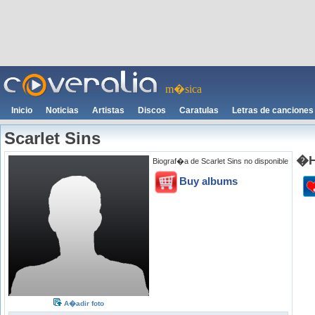
m�sica
Inicio
Noticias
Artistas
Discos
Caratulas
Letras de canciones
Scarlet Sins
�H
Biograf�a de Scarlet Sins no disponible
Buy albums
A�adir foto