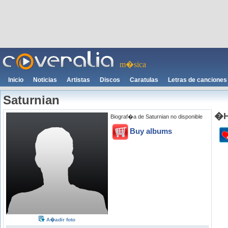
m�sica
Inicio
Noticias
Artistas
Discos
Caratulas
Letras de canciones
Saturnian
�H
Biograf�a de Saturnian no disponible
Buy albums
A�adir foto