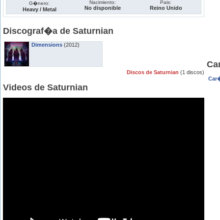
Nacimiento:
Pais:
G�nero:
No disponible
Reino Unido
Heavy / Metal
Discograf�a de Saturnian
Dimensions
(2012)
Ca
Discos de Saturnian
(1 discos)
Car�
Videos de Saturnian