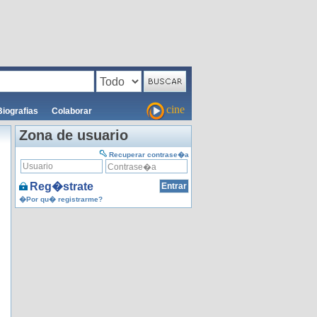
cine
Biografias
Colaborar
Zona de usuario
Recuperar contrase�a
Reg�strate
�Por qu� registrarme?