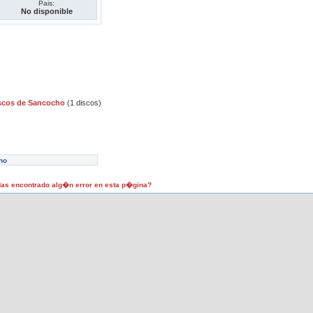
Pais:
No disponible
scos de Sancocho
(1 discos)
ho
as encontrado alg�n error en esta p�gina?