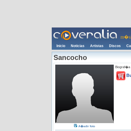
m�si
Inicio
Noticias
Artistas
Discos
Ca
Sancocho
Biograf�a 
B
A�adir foto