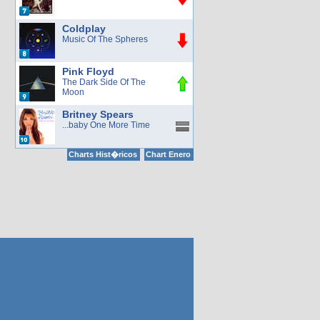
Coldplay
Music Of The Spheres
Pink Floyd
The Dark Side Of The
Moon
Britney Spears
...baby One More Time
Charts Hist�ricos
Chart Enero