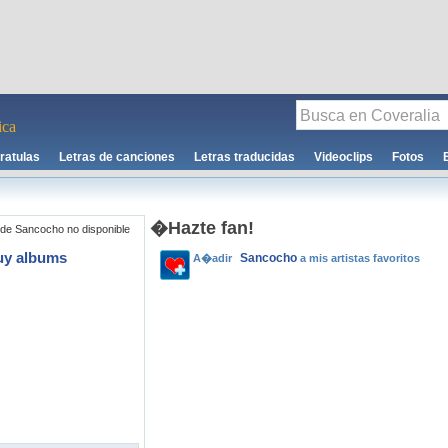
ca
ratulas
Letras de canciones
Letras traducidas
Videoclips
Fotos
�Hazte fan!
de Sancocho no disponible
uy albums
Sancocho
A�adir
a mis artistas favoritos