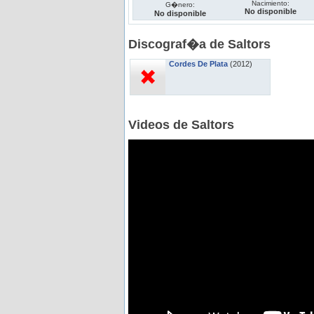
Nacimiento:
G�nero:
No disponible
No disponible
Discograf�a de Saltors
Cordes De Plata
(2012)
Videos de Saltors