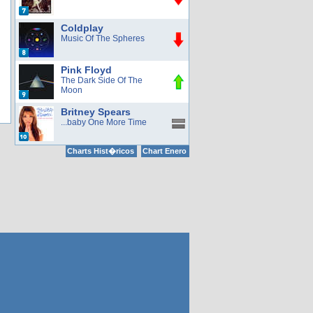
Coldplay
Music Of The Spheres
Pink Floyd
The Dark Side Of The
Moon
Britney Spears
...baby One More Time
Charts Hist�ricos
Chart Enero