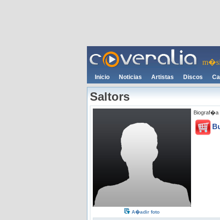
m�si
Inicio
Noticias
Artistas
Discos
Ca
Saltors
Biograf�a 
B
A�adir foto