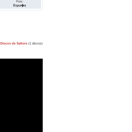
Pais:
Espa�a
Discos de Saltors
(1 discos)