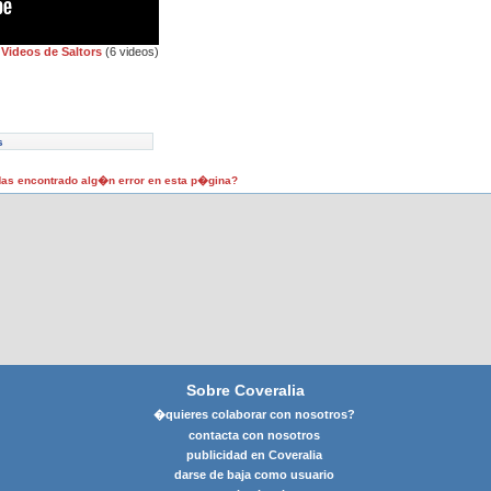
Videos de Saltors
(6 videos)
s
as encontrado alg�n error en esta p�gina?
Sobre Coveralia
�quieres colaborar con nosotros?
contacta con nosotros
publicidad en Coveralia
darse de baja como usuario