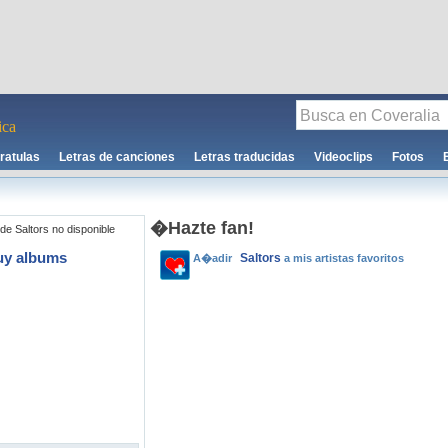
ca
ratulas
Letras de canciones
Letras traducidas
Videoclips
Fotos
�Hazte fan!
de Saltors no disponible
uy albums
Saltors
A�adir
a mis artistas favoritos