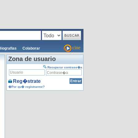
cine
Biografias
Colaborar
Zona de usuario
Recuperar contrase�a
Reg�strate
�Por qu� registrarme?