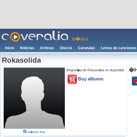
m�sica
Inicio
Noticias
Artistas
Discos
Caratulas
Letras de canciones
Rokasolida
�H
Biograf�a de Rokasolida no disponible
Buy albums
A�adir foto