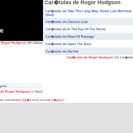
Car�tulas de Roger Hodgson
Car�tulas de Take The Long Way: Home Live Montreal
(Dvd)
Car�tulas de Classics Live
Car�tulas de In The Eye Of The Storm
Car�tulas de Rites Of Passage
e Roger Hodgson
(49 videos)
Car�tulas de Open The Door
Car�tulas de Hai Hai
Car�tulas de Roger Hodgson
(21 car�tula
dgson
 de Roger Hodgson
(1 fotos)
as encontrado alg�n error en esta p�gina?