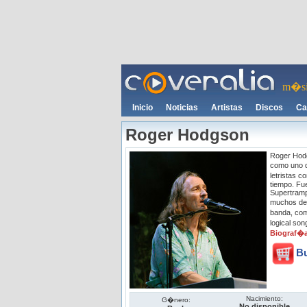
m�si
Inicio
Noticias
Artistas
Discos
Ca
Roger Hodgson
Roger Hodg
como uno d
letristas 
tiempo. Fue
Supertramp
muchos de 
banda, com
logical s
Biograf�
B
Nacimiento:
G�nero:
No disponible