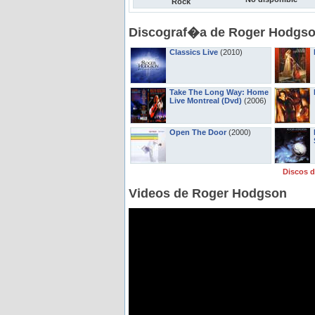
Rock
Discograf�a de Roger Hodgs
Classics Live
(2010)
Take The Long Way: Home
Live Montreal (Dvd)
(2006)
Open The Door
(2000)
Discos 
Videos de Roger Hodgson