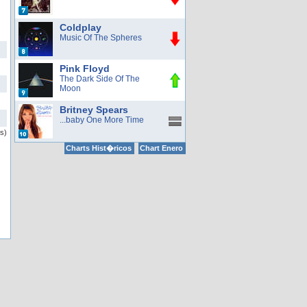
Coldplay
Music Of The Spheres
Pink Floyd
The Dark Side Of The
Moon
Britney Spears
...baby One More Time
s)
Charts Hist�ricos
Chart Enero