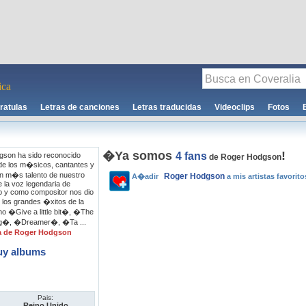
ca
ratulas
Letras de canciones
Letras traducidas
Videoclips
Fotos
�Ya somos
!
4 fans
son ha sido reconocido
de Roger Hodgson
e los m�sicos, cantantes y
con m�s talento de nuestro
Roger Hodgson
A�adir
a mis artistas favorito
 la voz legendaria de
 y como compositor nos dio
los grandes �xitos de la
o �Give a little bit�, �The
ong�, �Dreamer�, �Ta ...
a de Roger Hodgson
uy albums
Pais:
Reino Unido