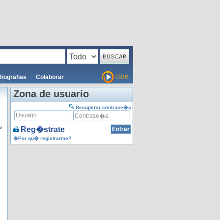
cine
Biografias
Colaborar
Zona de usuario
Recuperar contrase�a
s
Reg�strate
�Por qu� registrarme?