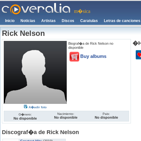
m�sica
Inicio
Noticias
Artistas
Discos
Caratulas
Letras de canciones
Rick Nelson
�H
Biograf�a de Rick Nelson no
disponible
Buy albums
A�adir foto
Nacimiento:
Pais:
G�nero:
No disponible
No disponible
No disponible
Discograf�a de Rick Nelson