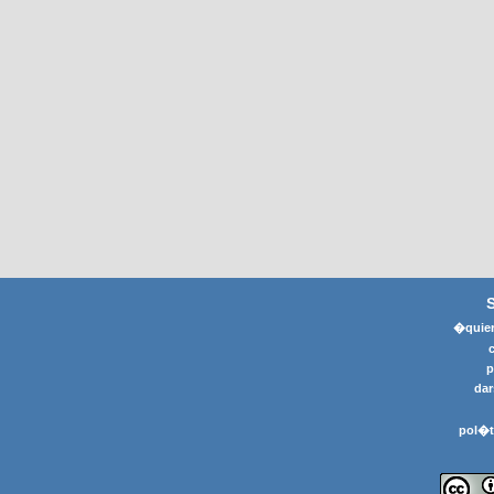
�quier
p
dar
pol�t