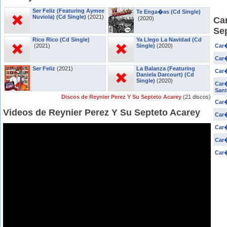
Ser Feliz (Featuring Aymee
Te Enga�as (Cd Single)
Nuviola) (Cd Single)
(2021)
(2020)
Ca
Se
Rico Rico (Cd Single)
Ya Llego La Navidad (Cd
(2021)
Single)
(2020)
Car�
Car�
Ser Feliz
(2021)
La Balanza (Featuring
Car�
Daniela Darcourt) (Cd
Single)
(2020)
Car�
Sant
Discos de Reynier Perez Y Su Septeto Acarey
(21 discos)
Car�
Videos de Reynier Perez Y Su Septeto Acarey
Car�
Car�
Car�
Car�