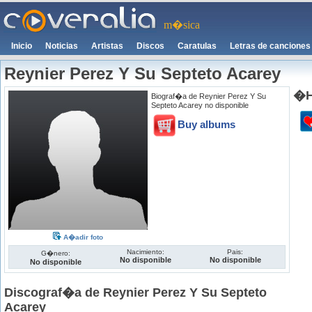
m�sica
Inicio
Noticias
Artistas
Discos
Caratulas
Letras de canciones
Reynier Perez Y Su Septeto Acarey
�H
Biograf�a de Reynier Perez Y Su
Septeto Acarey no disponible
Buy albums
A�adir foto
Nacimiento:
Pais:
G�nero:
No disponible
No disponible
No disponible
Discograf�a de Reynier Perez Y Su Septeto
Acarey