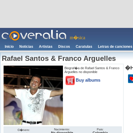
m�sica
Inicio
Noticias
Artistas
Discos
Caratulas
Letras de canciones
Rafael Santos & Franco Arguelles
�H
Biograf�a de Rafael Santos & Franco
Arguelles no disponible
Buy albums
Nacimiento:
Pais:
G�nero:
No disponible
Colombia