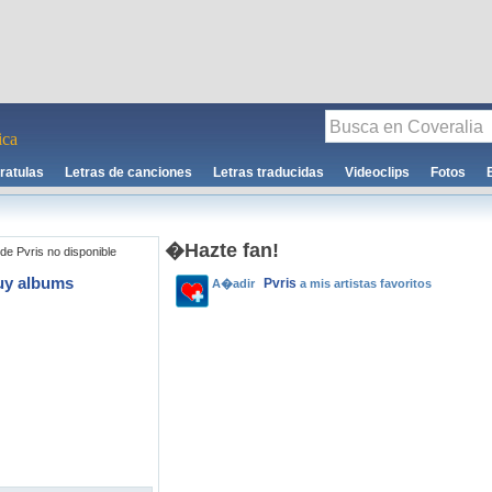
ca
ratulas
Letras de canciones
Letras traducidas
Videoclips
Fotos
�Hazte fan!
de Pvris no disponible
uy albums
Pvris
A�adir
a mis artistas favoritos