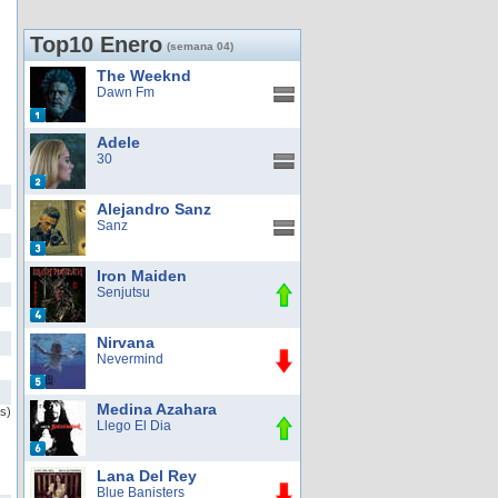
Top10 Enero
(semana 04)
The Weeknd
Dawn Fm
Adele
30
Alejandro Sanz
Sanz
Iron Maiden
Senjutsu
Nirvana
Nevermind
Medina Azahara
as)
Llego El Dia
Lana Del Rey
Blue Banisters