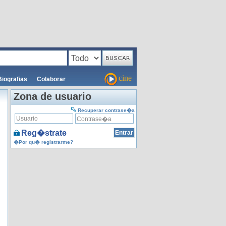
cine
Biografias
Colaborar
Zona de usuario
Recuperar contrase�a
Reg�strate
�Por qu� registrarme?