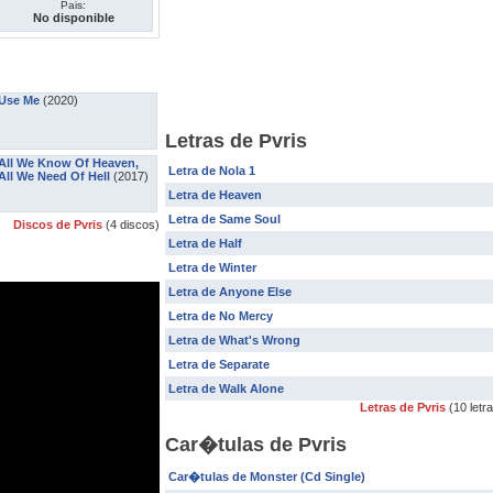
Pais:
No disponible
Use Me
(2020)
Letras de Pvris
All We Know Of Heaven,
Letra de Nola 1
All We Need Of Hell
(2017)
Letra de Heaven
Letra de Same Soul
Discos de Pvris
(4 discos)
Letra de Half
Letra de Winter
Letra de Anyone Else
Letra de No Mercy
Letra de What's Wrong
Letra de Separate
Letra de Walk Alone
Letras de Pvris
(10 letr
Car�tulas de Pvris
Car�tulas de Monster (Cd Single)