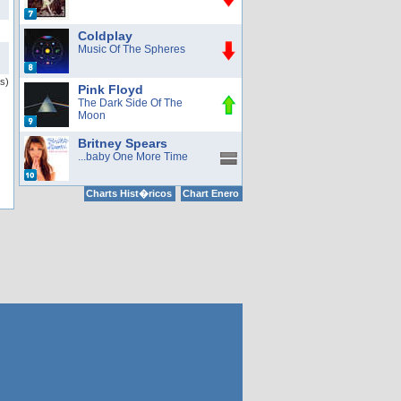
Coldplay
Music Of The Spheres
s)
Pink Floyd
The Dark Side Of The
Moon
Britney Spears
...baby One More Time
Charts Hist�ricos
Chart Enero