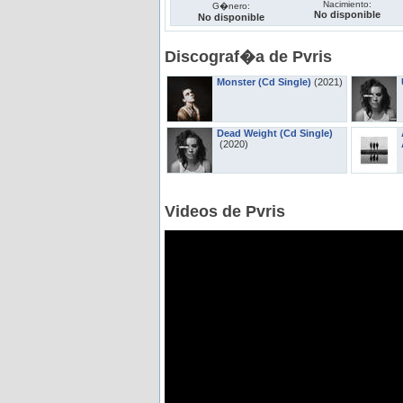
Nacimiento:
G�nero:
No disponible
No disponible
Discograf�a de Pvris
Monster (Cd Single)
(2021)
Dead Weight (Cd Single)
(2020)
Videos de Pvris