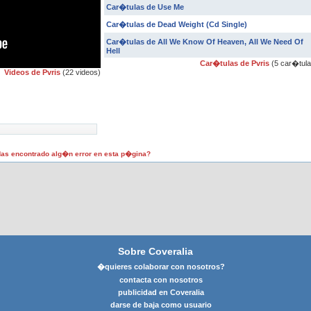
Car�tulas de Use Me
Car�tulas de Dead Weight (Cd Single)
Car�tulas de All We Know Of Heaven, All We Need Of
Hell
Car�tulas de Pvris
(5 car�tula
Videos de Pvris
(22 videos)
as encontrado alg�n error en esta p�gina?
Sobre Coveralia
�quieres colaborar con nosotros?
contacta con nosotros
publicidad en Coveralia
darse de baja como usuario