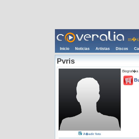
m�si
Inicio
Noticias
Artistas
Discos
Ca
Pvris
Biograf�a 
B
A�adir foto