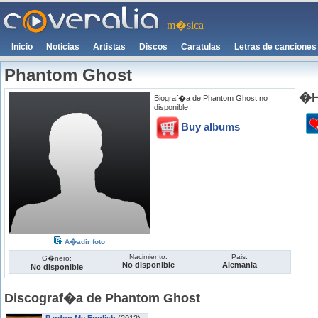
m�sica
Inicio
Noticias
Artistas
Discos
Caratulas
Letras de canciones
Phantom Ghost
�H
Biograf�a de Phantom Ghost no
disponible
Buy albums
A�adir foto
Nacimiento:
Pais:
G�nero:
No disponible
Alemania
No disponible
Discograf�a de Phantom Ghost