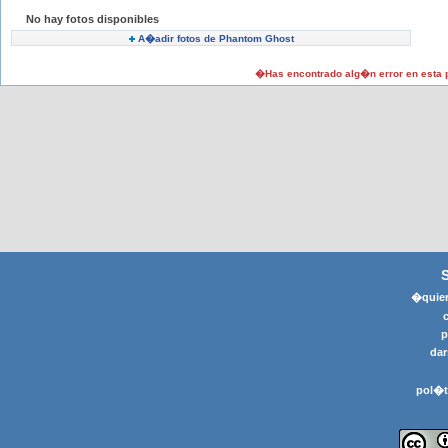
No hay fotos disponibles
A�adir fotos de Phantom Ghost
�Has encontrado alg�n error en esta
�quier
p
dar
pol�t