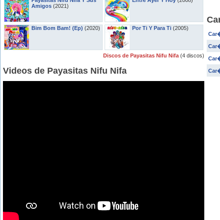
Payasitas Nifu Nifa Y Sus
Entre Ayer Y Hoy
(2008)
Amigos
(2021)
Car
Bim Bom Bam! (Ep)
(2020)
Por Ti Y Para Ti
(2005)
Car�
Car�
Discos de Payasitas Nifu Nifa
(4 discos)
Car�
Videos de Payasitas Nifu Nifa
Car�