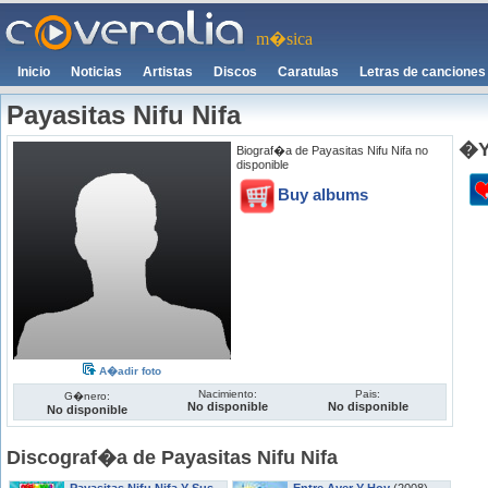
m�sica
Inicio
Noticias
Artistas
Discos
Caratulas
Letras de canciones
Payasitas Nifu Nifa
�Y
Biograf�a de Payasitas Nifu Nifa no
disponible
Buy albums
A�adir foto
Nacimiento:
Pais:
G�nero:
No disponible
No disponible
No disponible
Discograf�a de Payasitas Nifu Nifa