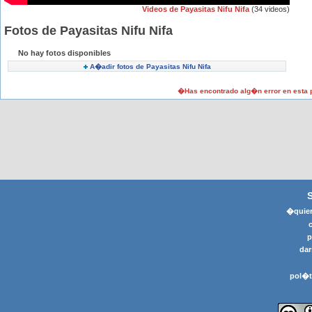
Videos de Payasitas Nifu Nifa
(34 videos)
Fotos de Payasitas Nifu Nifa
No hay fotos disponibles
A�adir fotos de Payasitas Nifu Nifa
�Has encontrado alg�n error en esta
�quier
p
dar
pol�t