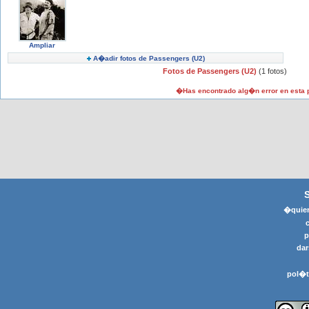
Ampliar
A�adir fotos de Passengers (U2)
Fotos de Passengers (U2)
(1 fotos)
�Has encontrado alg�n error en esta
�quier
p
dar
pol�t