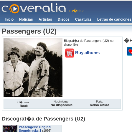
m�sica
Inicio
Noticias
Artistas
Discos
Caratulas
Letras de canciones
Passengers (U2)
�H
Biograf�a de Passengers (U2) no
disponible
Buy albums
Nacimiento:
Pais:
G�nero:
No disponible
Reino Unido
Rock
Discograf�a de Passengers (U2)
Passengers: Original
Soundtracks 1
(1995)