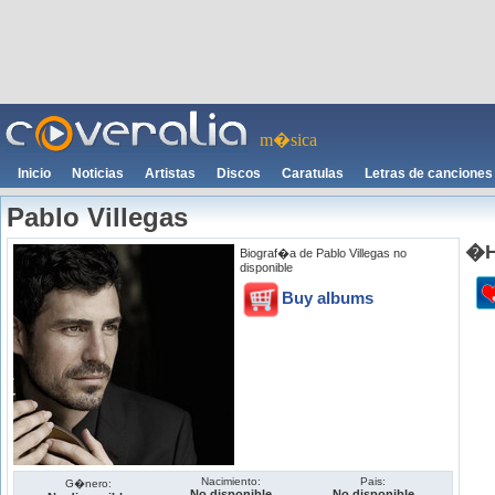
m�sica
Inicio
Noticias
Artistas
Discos
Caratulas
Letras de canciones
Pablo Villegas
�H
Biograf�a de Pablo Villegas no
disponible
Buy albums
Nacimiento:
Pais:
G�nero:
No disponible
No disponible