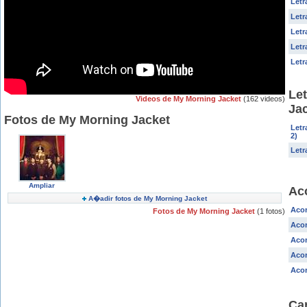
Letr
Letr
Letr
Letr
Letr
Le
Videos de My Morning Jacket
(162 videos)
Ja
Fotos de My Morning Jacket
Letr
2)
Letr
Ampliar
Ac
A�adir fotos de My Morning Jacket
Acor
Fotos de My Morning Jacket
(1 fotos)
Aco
Acor
Acor
Acor
Ca