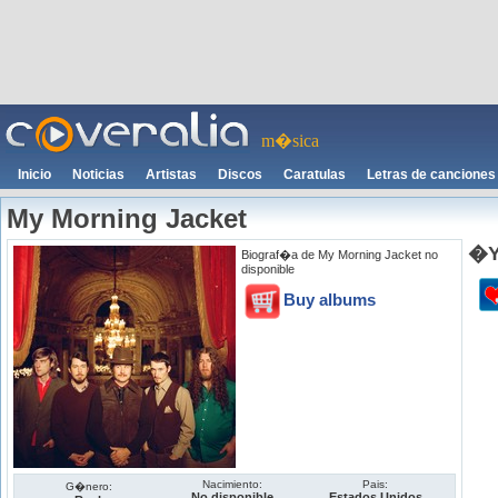
m�sica
Inicio
Noticias
Artistas
Discos
Caratulas
Letras de canciones
My Morning Jacket
�Y
Biograf�a de My Morning Jacket no
disponible
Buy albums
Nacimiento:
Pais:
G�nero:
No disponible
Estados Unidos