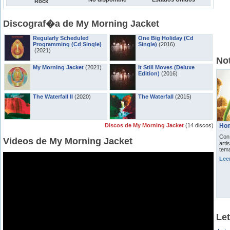
Rock
Discograf�a de My Morning Jacket
Regularly Scheduled
One Big Holiday (Cd
Programming (Cd Single)
Single)
(2016)
(2021)
Not
My Morning Jacket
(2021)
It Still Moves (Deluxe
Edition)
(2016)
The Waterfall II
(2020)
The Waterfall
(2015)
Discos de My Morning Jacket
(14 discos)
Hom
Con 
Videos de My Morning Jacket
arti
tema
Lee
Le