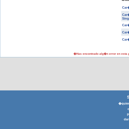
Car�
Car�
Sing
Car�
Car�
Car�
�Has encontrado alg�n error en esta
�quier
p
dar