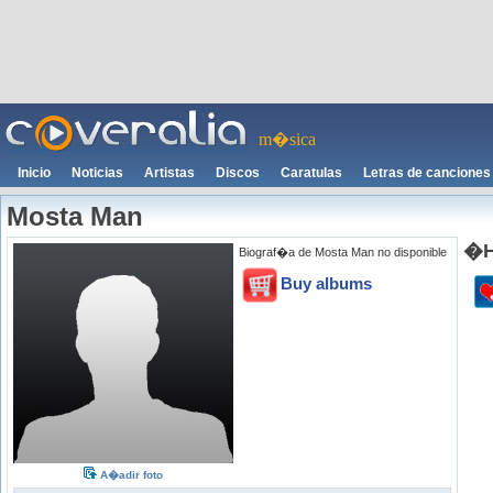
m�sica
Inicio
Noticias
Artistas
Discos
Caratulas
Letras de canciones
Mosta Man
�H
Biograf�a de Mosta Man no disponible
Buy albums
A�adir foto