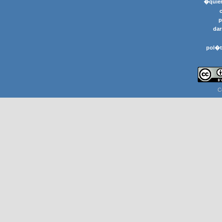
�quier
p
dar
pol�t
C