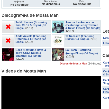
Nacimiento:
Pais:
G�nero:
No disponible
No disponible
No disponible
Discograf�a de Mosta Man
Tu Me Llamas (Featuring
Aunque La Amenacen
Xris, Ch 12 & Reym) (Cd
(Featuring Lenny Tavarez
Single)
(2017)
& Kevin Florez) (Cd Single)
Le
(2017)
Anda Acicala (Featuring
Te Necesito (Featuring
Letr
Robinho & El Tachi) (Cd
Buxxi) (Cd Single)
(2016)
Single)
(2017)
Letr
Beba (Featuring Rayo &
So Fresh (Featuring
Toby, Ch12, Natan &
�engo Flow) (Cd Single)
Ca
Shander) (Cd Single)
(2016)
(2017)
Car�
Discos de Mosta Man
(14 discos)
Tava
Videos de Mosta Man
Car�
& Sh
Car�
Sing
Car�
Flor
Car�