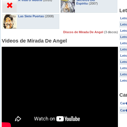
A Vida O Muerte
(2010)
Secretos Del
Espiritu
(2007)
Let
Las Siete Puertas
(2008)
Letr
Letr
Letr
Discos de Mirada De Angel
(3 discos)
Letr
Videos de Mirada De Angel
Letr
Letr
Letr
Letr
Letr
Letr
Letr
Ca
Car�
Car�