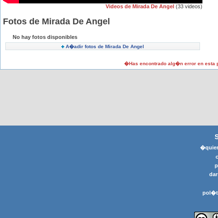
Videos de Mirada De Angel
(33 videos)
Fotos de Mirada De Angel
No hay fotos disponibles
A�adir fotos de Mirada De Angel
�Has encontrado alg�n error en esta
�quier
p
dar
pol�t