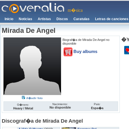
m�sica
Inicio
Noticias
Artistas
Discos
Caratulas
Letras de canciones
Mirada De Angel
�Y
Biograf�a de Mirada De Angel no
disponible
Buy albums
A�adir foto
Nacimiento:
Pais:
G�nero:
No disponible
Espa�a
Heavy / Metal
Discograf�a de Mirada De Angel