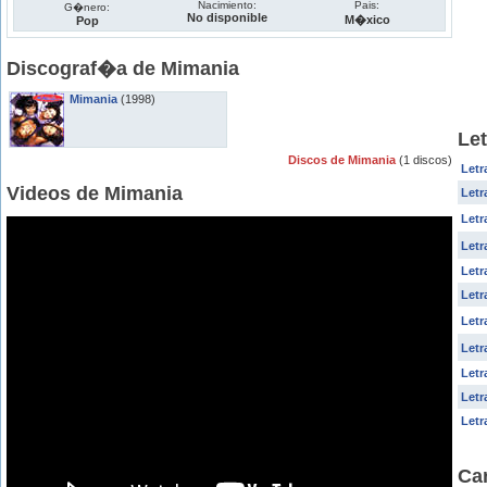
Nacimiento:
Pais:
G�nero:
No disponible
M�xico
Pop
Discograf�a de Mimania
Mimania
(1998)
Le
Discos de Mimania
(1 discos)
Letr
Videos de Mimania
Letr
Letr
Letr
Letr
Letr
Letr
Letr
Letr
Letr
Letr
Ca