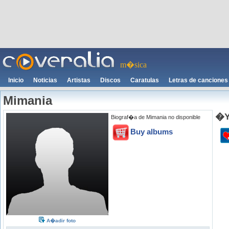
m�sica
Inicio
Noticias
Artistas
Discos
Caratulas
Letras de canciones
Mimania
�Y
Biograf�a de Mimania no disponible
Buy albums
A�adir foto