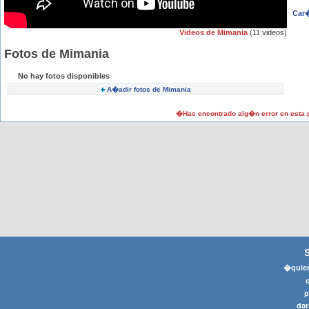
Car�
Videos de Mimania
(11 videos)
Fotos de Mimania
No hay fotos disponibles
A�adir fotos de Mimania
�Has encontrado alg�n error en esta
�quier
p
dar