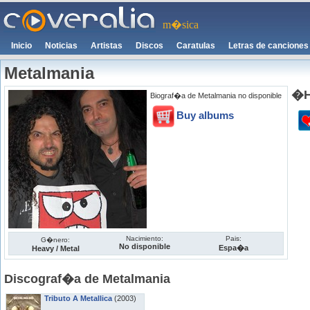
m�sica
Inicio
Noticias
Artistas
Discos
Caratulas
Letras de canciones
Metalmania
�H
Biograf�a de Metalmania no disponible
Buy albums
Nacimiento:
Pais:
G�nero:
No disponible
Espa�a
Heavy / Metal
Discograf�a de Metalmania
Tributo A Metallica
(2003)