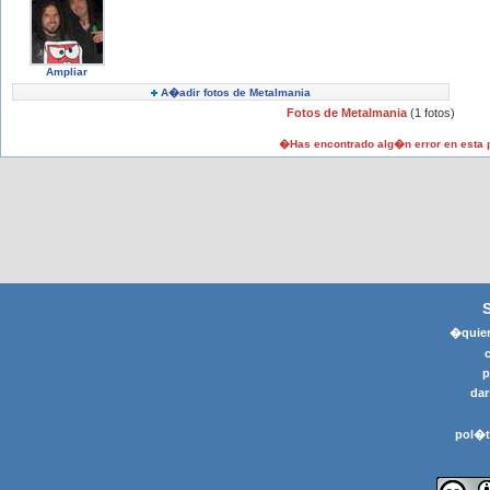
Ampliar
A�adir fotos de Metalmania
Fotos de Metalmania
(1 fotos)
�Has encontrado alg�n error en esta
�quier
p
dar
pol�t