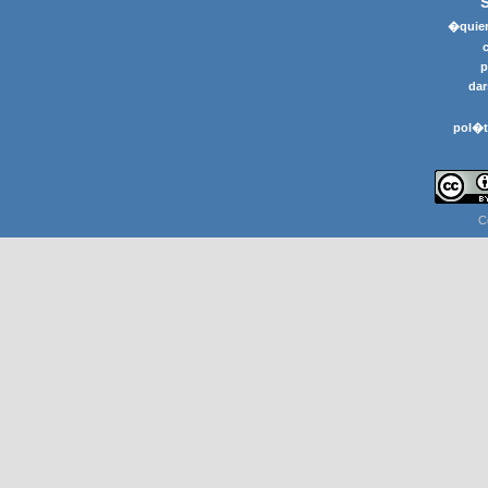
�quier
p
dar
pol�t
C