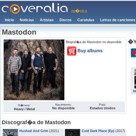
m�sica
Inicio
Noticias
Artistas
Discos
Caratulas
Letras de canciones
Mastodon
�Y
Biograf�a de Mastodon no disponible
Buy albums
M
Nacimiento:
Pais:
G�nero:
No disponible
Estados Unidos
Heavy / Metal
Discograf�a de Mastodon
Hushed And Grim
(2021)
Cold Dark Place (Ep)
(2017)