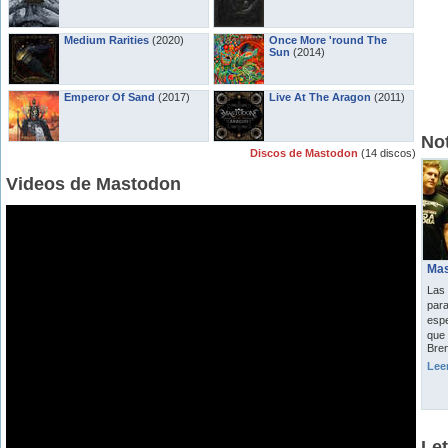
Medium Rarities
(2020)
Once More 'round The
Sun
(2014)
Emperor Of Sand
(2017)
Live At The Aragon
(2011)
Not
Discos de Mastodon
(14 discos)
Videos de Mastodon
Mas
Las
para
espe
que 
Bren
Lee
Le