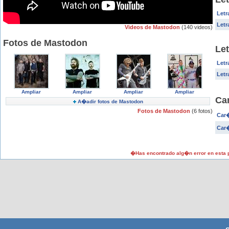
Letr
Letr
Videos de Mastodon
(140 videos)
Fotos de Mastodon
Le
Letr
Letr
Ampliar
Ampliar
Ampliar
Ampliar
Ca
A�adir fotos de Mastodon
Fotos de Mastodon
(6 fotos)
Car
Car�
�Has encontrado alg�n error en esta