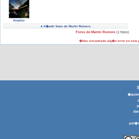
Ampliar
A�adir fotos de Martin Romero
Fotos de Martin Romero
(1 fotos)
�Has encontrado alg�n error en esta
�quier
p
dar
pol�t