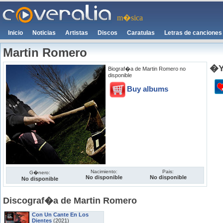
m�sica
Inicio
Noticias
Artistas
Discos
Caratulas
Letras de canciones
Martin Romero
�Y
Biograf�a de Martin Romero no
disponible
Buy albums
Nacimiento:
Pais:
G�nero:
No disponible
No disponible
No disponible
Discograf�a de Martin Romero
Con Un Cante En Los
Dientes
(2021)