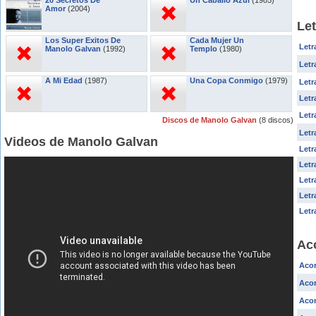
20 Secretos De
Un Caballo Azul
(1985)
Amor
(2004)
Le
Los Super Exitos De
Cada Mujer Un
Letr
Manolo Galvan
(1992)
Templo
(1980)
Letr
A Mi Edad
(1987)
Una Copa Conmigo
(1979)
Let
Letr
Letr
Discos de Manolo Galvan
(8 discos)
Letr
Videos de Manolo Galvan
Letr
Letr
Letr
Letr
Letr
Ac
Aco
Aco
Aco