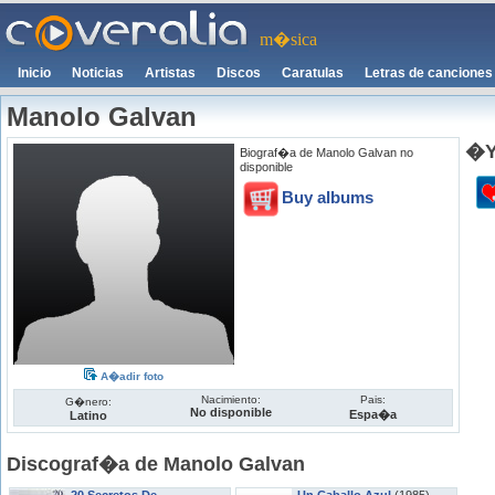
m�sica
Inicio
Noticias
Artistas
Discos
Caratulas
Letras de canciones
Manolo Galvan
�Y
Biograf�a de Manolo Galvan no
disponible
Buy albums
A�adir foto
Nacimiento:
Pais:
G�nero:
No disponible
Espa�a
Latino
Discograf�a de Manolo Galvan