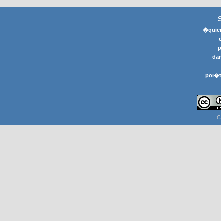
�quier
p
dar
pol�t
C