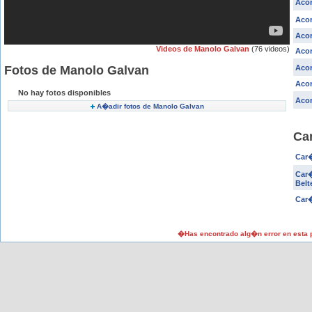
Acor
Aco
Aco
Videos de Manolo Galvan
(76 videos)
Acor
Fotos de Manolo Galvan
Acor
Acor
No hay fotos disponibles
Aco
A�adir fotos de Manolo Galvan
Ca
Car�
Car�
Belt
Car�
�Has encontrado alg�n error en esta