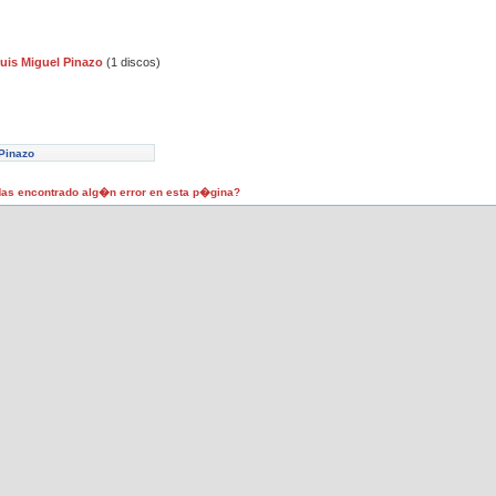
Luis Miguel Pinazo
(1 discos)
 Pinazo
as encontrado alg�n error en esta p�gina?