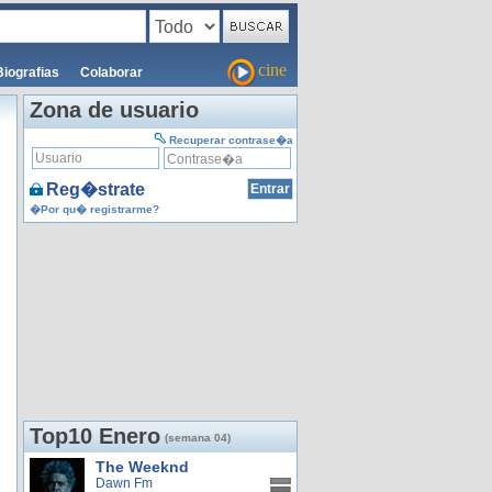
cine
Biografias
Colaborar
Zona de usuario
Recuperar contrase�a
Reg�strate
�Por qu� registrarme?
Top10 Enero
(semana 04)
The Weeknd
Dawn Fm