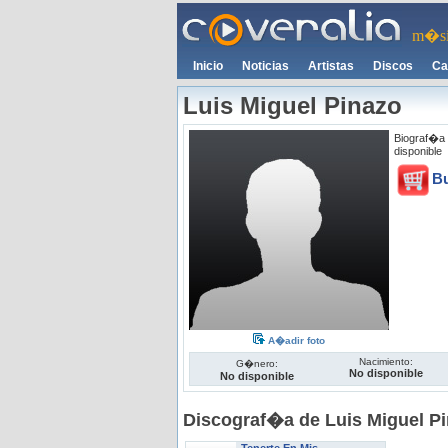
m�si
Inicio
Noticias
Artistas
Discos
Ca
Luis Miguel Pinazo
Biograf�a 
disponible
B
A�adir foto
Nacimiento:
G�nero:
No disponible
No disponible
Discograf�a de Luis Miguel P