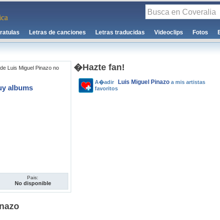
ca
ratulas
Letras de canciones
Letras traducidas
Videoclips
Fotos
�Hazte fan!
de Luis Miguel Pinazo no
Luis Miguel Pinazo
A�adir
a mis artistas
uy albums
favoritos
Pais:
No disponible
inazo