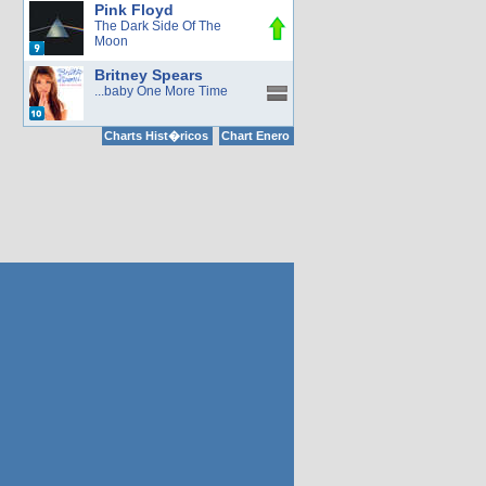
Pink Floyd
The Dark Side Of The
Moon
Britney Spears
...baby One More Time
Charts Hist�ricos
Chart Enero