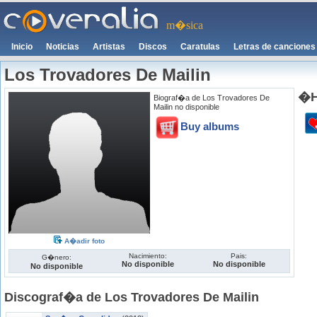
m�sica
Inicio
Noticias
Artistas
Discos
Caratulas
Letras de canciones
Los Trovadores De Mailin
�H
Biograf�a de Los Trovadores De
Mailin no disponible
Buy albums
A�adir foto
Nacimiento:
Pais:
G�nero:
No disponible
No disponible
No disponible
Discograf�a de Los Trovadores De Mailin