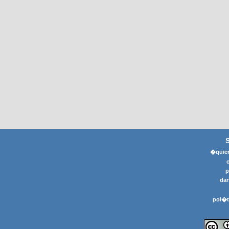
�quier
p
dar
pol�t