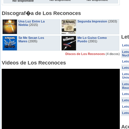
No disponible
Discograf�a de Los Reconoces
Una Luz Entre La
Segunda Impresion
(2003)
Niebla
(2015)
Le
Se Me Secan Los
Me Lo Guiso Como
Mares
(2005)
Puedo
(2001)
Letr
Letr
Discos de Los Reconoces
(4 discos)
Nucl
Letr
Videos de Los Reconoces
Letr
Letr
Univ
Letr
Revo
Letr
Letr
Letr
Letr
Ac