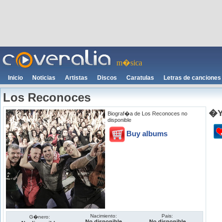
m�sica
Inicio
Noticias
Artistas
Discos
Caratulas
Letras de canciones
Los Reconoces
�Y
Biograf�a de Los Reconoces no
disponible
Buy albums
Nacimiento:
Pais:
G�nero:
No disponible
No disponible