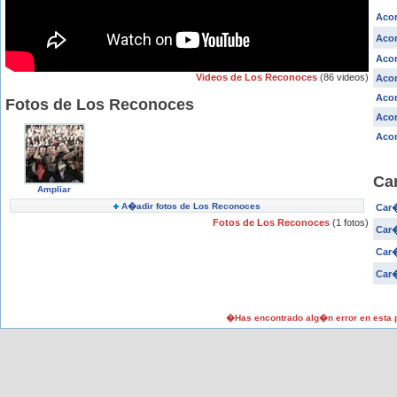
Acor
Aco
Acor
Videos de Los Reconoces
(86 videos)
Acor
Acor
Fotos de Los Reconoces
Acor
Acor
Ca
Ampliar
A�adir fotos de Los Reconoces
Car�
Fotos de Los Reconoces
(1 fotos)
Car�
Car
Car�
�Has encontrado alg�n error en esta