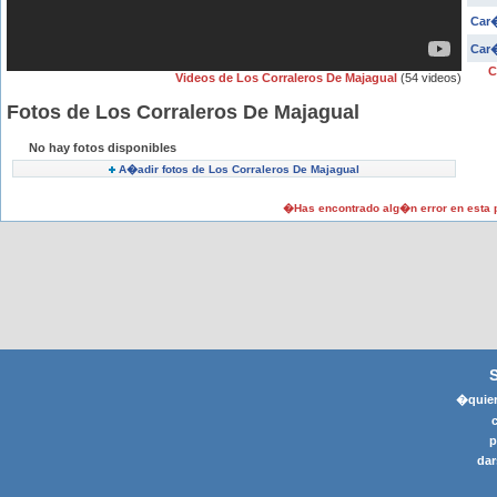
Car�
Car�
C
Videos de Los Corraleros De Majagual
(54 videos)
Fotos de Los Corraleros De Majagual
No hay fotos disponibles
A�adir fotos de Los Corraleros De Majagual
�Has encontrado alg�n error en esta
�quier
p
dar