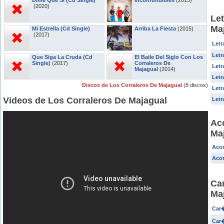
Dime Que Si (Cd Single)
Inconfundibles
(2015)
(2020)
Let
Ma
Mi Estrella (Cd Single)
Arriba La Fiesta
(2015)
(2017)
Letr
Letr
Que Siga La Cruda (Cd
El Baile Del Siglo Con Los
Single)
(2017)
Corraleros De
Letr
Majagual
(2014)
Letr
Discos de Los Corraleros De Majagual
(8 discos)
Letr
Videos de Los Corraleros De Majagual
Letr
Ac
Ma
Acor
Acor
Ca
Ma
Car�
Car�