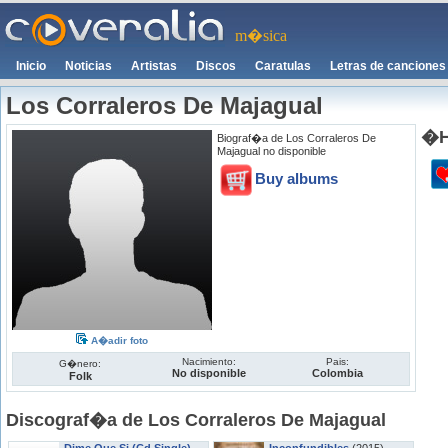
m�sica
Inicio
Noticias
Artistas
Discos
Caratulas
Letras de canciones
Los Corraleros De Majagual
�H
Biograf�a de Los Corraleros De
Majagual no disponible
Buy albums
A�adir foto
Nacimiento:
Pais:
G�nero:
No disponible
Colombia
Folk
Discograf�a de Los Corraleros De Majagual