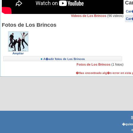
Ca
Car�
Videos de Los Brincos
(96 videos)
Car�
Fotos de Los Brincos
Ampliar
A�adir fotos de Los Brincos
Fotos de Los Brincos
(1 fotos)
�Has encontrado alg�n error en esta
�quier