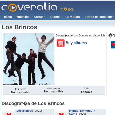
m�sica
Inicio
Noticias
Artistas
Discos
Caratulas
Letras de canciones
Los Brincos
�Y
Biograf�a de Los Brincos no disponible
Buy albums
Nacimiento:
Pais:
G�nero:
No disponible
Espa�a
No disponible
Discograf�a de Los Brincos
Los Brincos
(2001)
Mundo, Demonio Y
Carne
(1970)