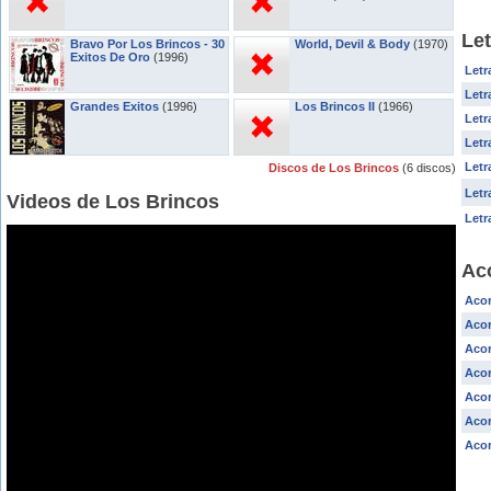
Let
Bravo Por Los Brincos - 30
World, Devil & Body
(1970)
Exitos De Oro
(1996)
Letr
Letr
Grandes Exitos
(1996)
Los Brincos II
(1966)
Letr
Letr
Letr
Discos de Los Brincos
(6 discos)
Letr
Videos de Los Brincos
Letr
Ac
Acor
Acor
Acor
Acor
Acor
Aco
Acor