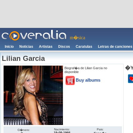
m�sica
Inicio
Noticias
Artistas
Discos
Caratulas
Letras de canciones
Lilian Garcia
�Y
Biograf�a de Lilian Garcia no
disponible
Buy albums
Nacimiento:
Pais:
G�nero:
19-08-1966