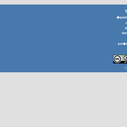
�quier
p
dar
pol�t
C