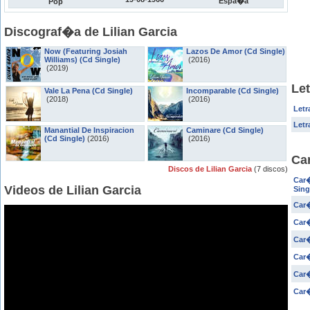
Espa�a
Pop
Discograf�a de Lilian Garcia
Now (Featuring Josiah
Lazos De Amor (Cd Single)
Williams) (Cd Single)
(2016)
(2019)
Let
Vale La Pena (Cd Single)
Incomparable (Cd Single)
(2018)
(2016)
Letr
Letr
Manantial De Inspiracion
Caminare (Cd Single)
(Cd Single)
(2016)
(2016)
Car
Discos de Lilian Garcia
(7 discos)
Car�
Videos de Lilian Garcia
Sing
Car�
Car�
Car�
Car�
Car�
Car�