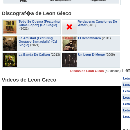
Folk
Discograf�a de Leon Gieco
Todo Se Quema (Featuring
Verdaderas Canciones De
Jaime Lopez) (Cd Single)
Amor
(2013)
(2021)
La Amistad (Featuring
El Desembarco
(2011)
Gustavo Santaolalla) (Cd
Single)
(2021)
La Banda De Caliton
(2013)
Un Leon D-Mente
(2009)
Le
Discos de Leon Gieco
(42 discos)
Letr
Videos de Leon Gieco
Letr
Letr
Letr
Letr
Letr
Letr