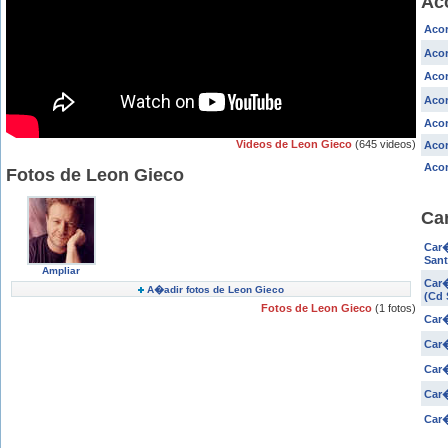
Ac
Acor
Acor
Acor
Acor
Acor
Videos de Leon Gieco
(645 videos)
Acor
Acor
Fotos de Leon Gieco
Ca
Car�
Sant
Ampliar
Car�
A�adir fotos de Leon Gieco
(Cd 
Fotos de Leon Gieco
(1 fotos)
Car�
Car�
Car�
Car�
Car�