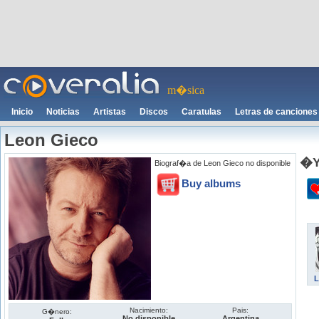
m�sica
Inicio
Noticias
Artistas
Discos
Caratulas
Letras de canciones
Leon Gieco
�Y
Biograf�a de Leon Gieco no disponible
Buy albums
L
Nacimiento:
Pais:
G�nero:
No disponible
Argentina