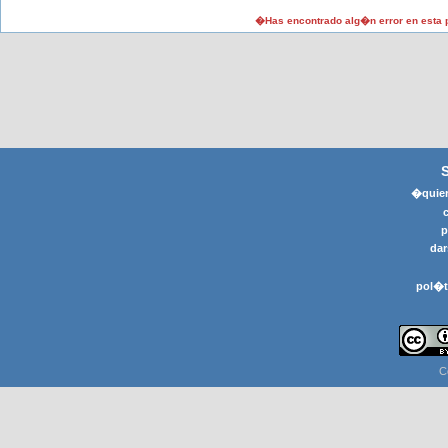
�Has encontrado alg�n error en esta
�quier
p
dar
pol�t
C