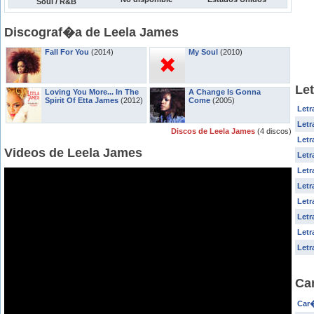
Soul / R&B
Discograf�a de Leela James
Fall For You
(2014)
My Soul
(2010)
Le
Loving You More... In The
A Change Is Gonna
Spirit Of Etta James
(2012)
Come
(2005)
Letr
Letr
Discos de Leela James
(4 discos)
Letr
Videos de Leela James
Letr
Letr
Letr
Let
Letr
Letr
Letr
Ca
Car�