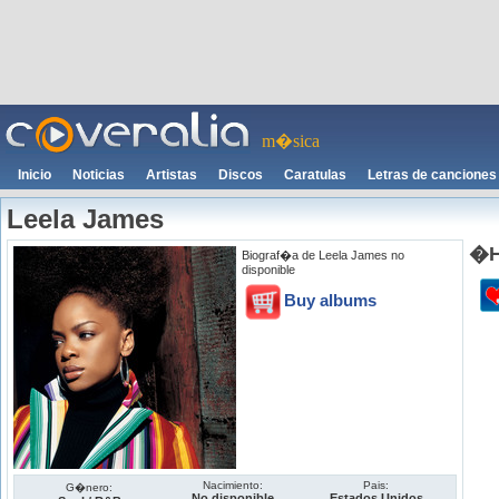
m�sica
Inicio
Noticias
Artistas
Discos
Caratulas
Letras de canciones
Leela James
�H
Biograf�a de Leela James no
disponible
Buy albums
Nacimiento:
Pais:
G�nero:
No disponible
Estados Unidos