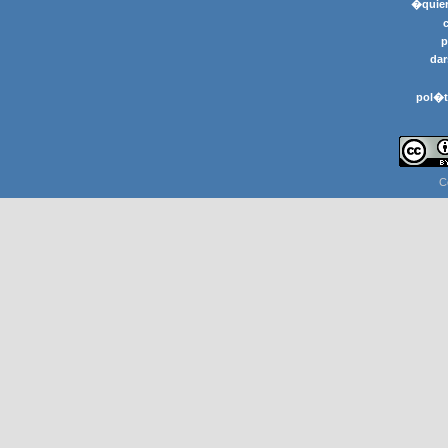
�quier
p
dar
pol�t
C