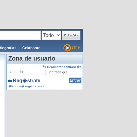
cine
Biografias
Colaborar
Zona de usuario
Recuperar contrase�a
Reg�strate
�Por qu� registrarme?