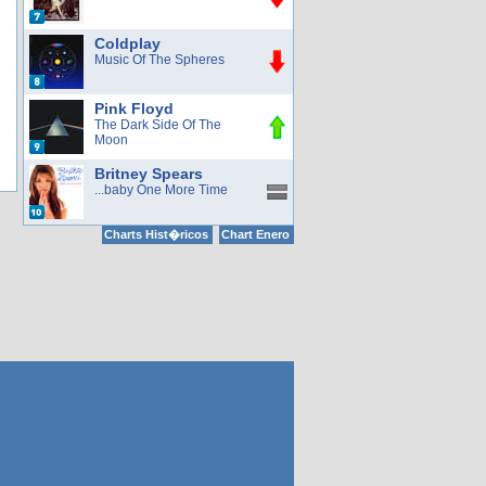
Coldplay
Music Of The Spheres
Pink Floyd
The Dark Side Of The
Moon
Britney Spears
...baby One More Time
Charts Hist�ricos
Chart Enero