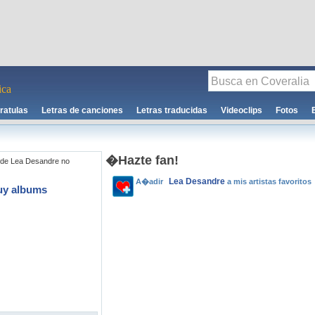
ca
ratulas
Letras de canciones
Letras traducidas
Videoclips
Fotos
�Hazte fan!
 de Lea Desandre no
Lea Desandre
A�adir
a mis artistas favoritos
uy albums