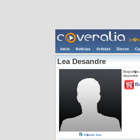
m�si
Inicio
Noticias
Artistas
Discos
Ca
Lea Desandre
Biograf�a
disponible
B
A�adir foto