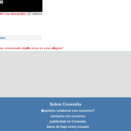
 de Lea Desandre
(15 videos)
ndre
as encontrado alg�n error en esta p�gina?
Sobre Coveralia
�quieres colaborar con nosotros?
contacta con nosotros
publicidad en Coveralia
darse de baja como usuario