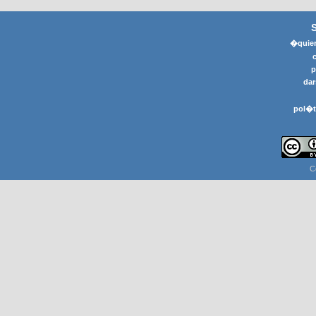
�quier
p
dar
pol�t
C