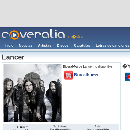
m�sica
Inicio
Noticias
Artistas
Discos
Caratulas
Letras de canciones
Lancer
�Y
Biograf�a de Lancer no disponible
Buy albums
Nacimiento:
Pais:
G�nero:
No disponible
No disponible