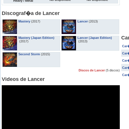
Heavy / Metal
Discograf�a de Lancer
Mastery
(2017)
Lancer
(2013)
Ca
Mastery (Japan Edition)
Lancer (Japan Edition)
(2017)
(2013)
Car�
Car�
Second Storm
(2015)
Car�
Car�
Discos de Lancer
(5 discos)
Car�
Videos de Lancer