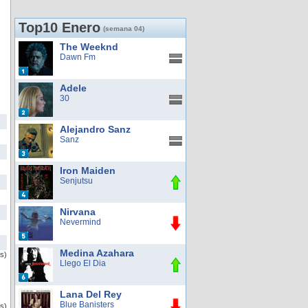
Top10 Enero
(semana 04)
The Weeknd
Dawn Fm
Adele
30
Alejandro Sanz
Sanz
Iron Maiden
Senjutsu
Nirvana
Nevermind
Medina Azahara
as)
Llego El Dia
Lana Del Rey
Blue Banisters
as)