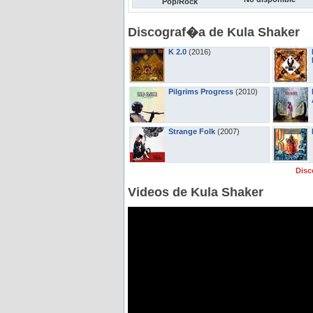
Pop/Rock
Discograf�a de Kula Shaker
K 2.0
(2016)
Pilgrims Progress
(2010)
Strange Folk
(2007)
Disc
Videos de Kula Shaker