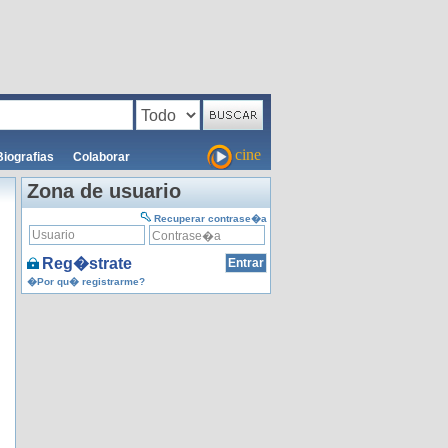
cine
Biografias
Colaborar
Zona de usuario
Recuperar contrase�a
Reg�strate
�Por qu� registrarme?