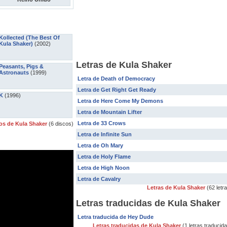
Kollected (The Best Of
Kula Shaker)
(2002)
Letras de Kula Shaker
Peasants, Pigs &
Astronauts
(1999)
Letra de Death of Democracy
Letra de Get Right Get Ready
K
(1996)
Letra de Here Come My Demons
Letra de Mountain Lifter
Letra de 33 Crows
os de Kula Shaker
(6 discos)
Letra de Infinite Sun
Letra de Oh Mary
Letra de Holy Flame
Letra de High Noon
Letra de Cavalry
Letras de Kula Shaker
(62 letr
Letras traducidas de Kula Shaker
Letra traducida de Hey Dude
Letras traducidas de Kula Shaker
(1 letras traducid