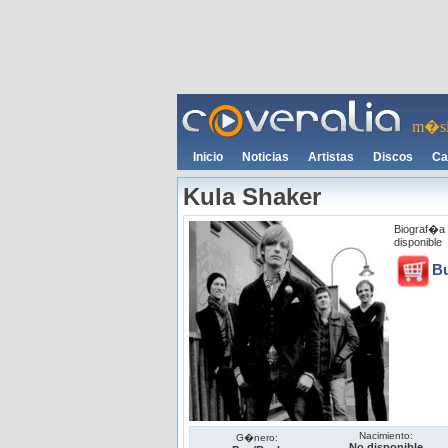
m�si
Inicio
Noticias
Artistas
Discos
Ca
Kula Shaker
Biograf�a 
disponible
B
Nacimiento:
G�nero:
No disponible