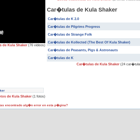
Car�tulas de Kula Shaker
Car�tulas de K 2.0
Car�tulas de Pilgrims Progress
Car�tulas de Strange Folk
Car�tulas de Kollected (The Best Of Kula Shaker)
s de Kula Shaker
(76 videos)
Car�tulas de Peasants, Pigs & Astronauts
Car�tulas de K
Car�tulas de Kula Shaker
(24 car�tula
ker
tos de Kula Shaker
(1 fotos)
as encontrado alg�n error en esta p�gina?