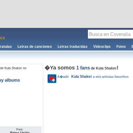
ca
ratulas
Letras de canciones
Letras traducidas
Videoclips
Fotos
�Ya somos
!
1 fans
de Kula Shaker no
de Kula Shaker
Kula Shaker
A�adir
a mis artistas favoritos
uy albums
Pais:
Reino Unido