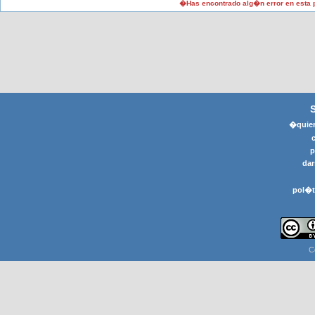
�Has encontrado alg�n error en esta
�quier
p
dar
pol�t
C