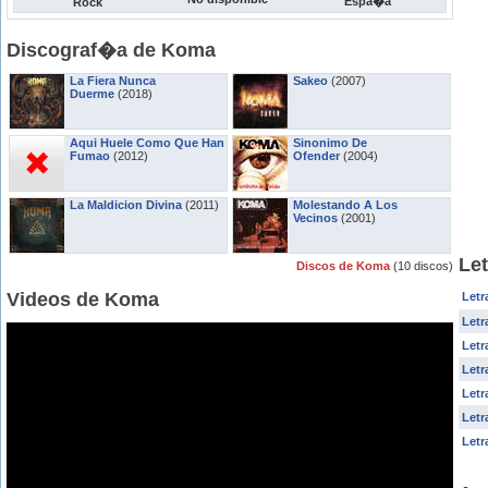
Espa�a
Rock
Discograf�a de Koma
La Fiera Nunca
Sakeo
(2007)
Duerme
(2018)
Aqui Huele Como Que Han
Sinonimo De
Fumao
(2012)
Ofender
(2004)
La Maldicion Divina
(2011)
Molestando A Los
Vecinos
(2001)
Le
Discos de Koma
(10 discos)
Videos de Koma
Letr
Letr
Letr
Letr
Letr
Letr
Letr