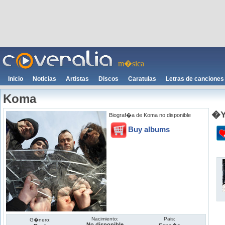
m�sica
Inicio
Noticias
Artistas
Discos
Caratulas
Letras de canciones
Koma
�Y
Biograf�a de Koma no disponible
Buy albums
Nacimiento:
Pais:
G�nero:
No disponible