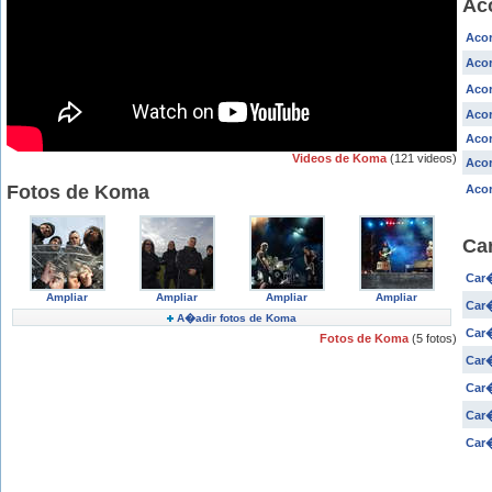
Ac
Acor
Acor
Aco
Acor
Acor
Videos de Koma
(121 videos)
Acor
Fotos de Koma
Acor
Ca
Car�
Ampliar
Ampliar
Ampliar
Ampliar
Car�
A�adir fotos de Koma
Car�
Fotos de Koma
(5 fotos)
Car�
Car�
Car�
Car