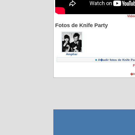
Vide
Fotos de Knife Party
Ampliar
A�adir fotos de Knife Pa
F
�H