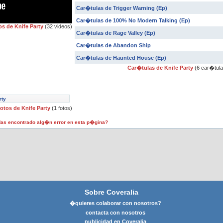
Car�tulas de Trigger Warning (Ep)
Car�tulas de 100% No Modern Talking (Ep)
os de Knife Party
(32 videos)
Car�tulas de Rage Valley (Ep)
Car�tulas de Abandon Ship
Car�tulas de Haunted House (Ep)
Car�tulas de Knife Party
(6 car�tula
rty
otos de Knife Party
(1 fotos)
as encontrado alg�n error en esta p�gina?
Sobre Coveralia
�quieres colaborar con nosotros?
contacta con nosotros
publicidad en Coveralia