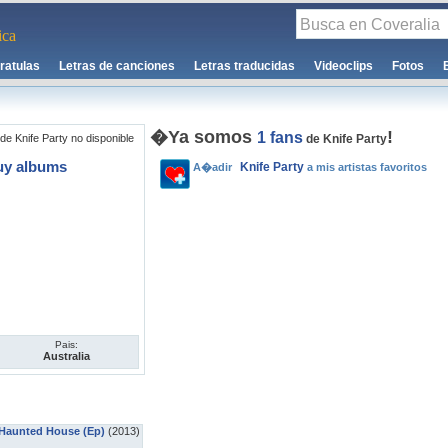
ca
ratulas
Letras de canciones
Letras traducidas
Videoclips
Fotos
�Ya somos
!
1 fans
de Knife Party no disponible
de Knife Party
uy albums
Knife Party
A�adir
a mis artistas favoritos
Pais:
Australia
Haunted House (Ep)
(2013)