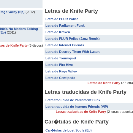
Letras de Knife Party
Rage Valley (Ep)
(2012)
Letra de PLUR Police
Letra de Parliament Funk
100% No Modern Talking
Letra de Kraken
(Ep)
(2011)
Letra de PLUR Police (Jauz Remix)
Letra de Internet Friends
cos de Knife Party
(6 discos)
Letra de Destroy Them With Lasers
Letra de Tourniquet
Letra de Fire Hive
Letra de Rage Valley
Letra de Centipede
Letras de Knife Party
(27 letr
Letras traducidas de Knife Party
Letra traducida de Parliament Funk
Letra traducida de Internet Friends (VIP)
Letras traducidas de Knife Party
(2 letras traducid
Car�tulas de Knife Party
Car�tulas de Lost Souls (Ep)