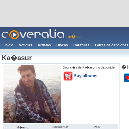
m�sica
Inicio
Noticias
Artistas
Discos
Caratulas
Letras de canciones
Ka�asur
�H
Biograf�a de Ka�asur no disponible
Buy albums
Nacimiento:
Pais:
G�nero: