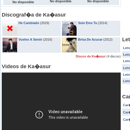
No disponible
No disponible
No disponible
Discograf�a de Ka�asur
He Cambiado
(2019)
Solo Eres Tu
(2014)
Le
Vuelvo A Sentir
(2016)
Brisa De Azucar
(2012)
Letr
Letr
Discos de Ka�asur
(4 discos)
Letr
Videos de Ka�asur
Let
Letr
Letr
Ca
Car�
Car�
Car�