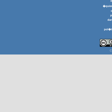
�quier
p
dar
pol�t
C