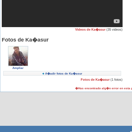
Videos de Ka�asur
(35 videos)
Fotos de Ka�asur
Ampliar
A�adir fotos de Ka�asur
Fotos de Ka�asur
(1 fotos)
�Has encontrado alg�n error en esta