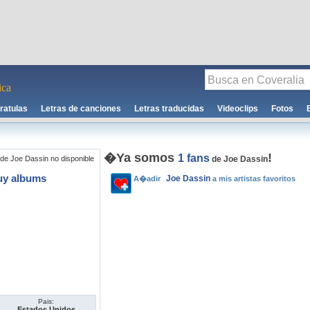
ca
ratulas
Letras de canciones
Letras traducidas
Videoclips
Fotos
�Ya somos
!
1 fans
de Joe Dassin no disponible
de Joe Dassin
uy albums
Joe Dassin
A�adir
a mis artistas favoritos
Pais:
Estados Unidos