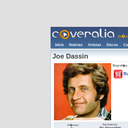
m�si
Inicio
Noticias
Artistas
Discos
Ca
Joe Dassin
Biograf�a 
B
Nacimiento:
G�nero:
No disponible