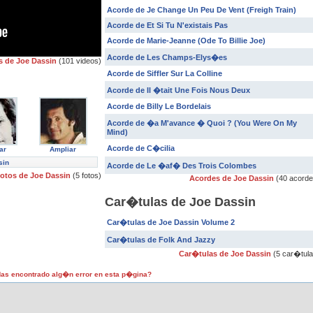
Acorde de Je Change Un Peu De Vent (Freigh Train)
Acorde de Et Si Tu N'existais Pas
Acorde de Marie-Jeanne (Ode To Billie Joe)
Acorde de Les Champs-Elys�es
s de Joe Dassin
(101 videos)
Acorde de Siffler Sur La Colline
Acorde de Il �tait Une Fois Nous Deux
Acorde de Billy Le Bordelais
Acorde de �a M'avance � Quoi ? (You Were On My
Mind)
Acorde de C�cilia
ar
Ampliar
sin
Acorde de Le �af� Des Trois Colombes
otos de Joe Dassin
(5 fotos)
Acordes de Joe Dassin
(40 acorde
Car�tulas de Joe Dassin
Car�tulas de Joe Dassin Volume 2
Car�tulas de Folk And Jazzy
Car�tulas de Joe Dassin
(5 car�tula
as encontrado alg�n error en esta p�gina?