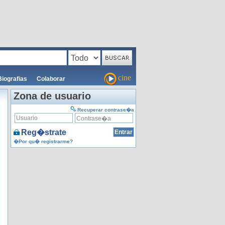
cine
Biografias
Colaborar
Zona de usuario
Recuperar contrase�a
Reg�strate
�Por qu� registrarme?