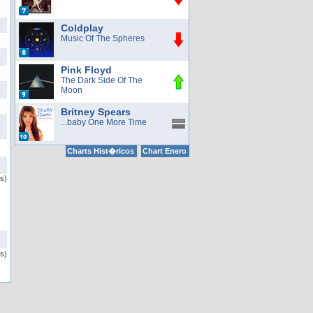
Coldplay
Music Of The Spheres
Pink Floyd
The Dark Side Of The
Moon
Britney Spears
...baby One More Time
Charts Hist�ricos
Chart Enero
s)
s)