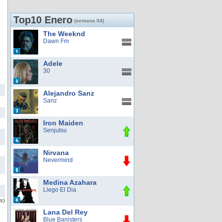
Top10 Enero
(semana 04)
The Weeknd
Dawn Fm
Adele
30
Alejandro Sanz
Sanz
Iron Maiden
Senjutsu
Nirvana
Nevermind
Medina Azahara
Llego El Dia
as)
Lana Del Rey
Blue Banisters