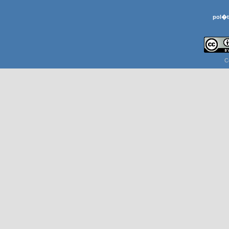
pol�t
C