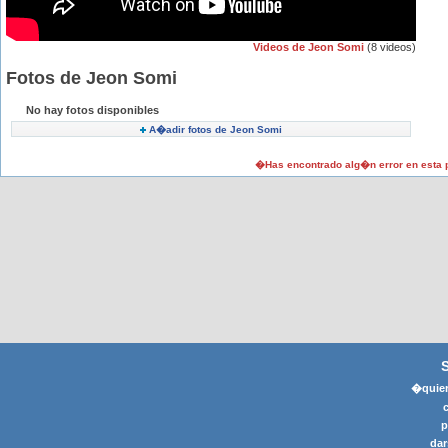
Videos de Jeon Somi
(8 videos)
Fotos de Jeon Somi
No hay fotos disponibles
A�adir fotos de Jeon Somi
�Has encontrado alg�n error en esta
�quier
p
dar