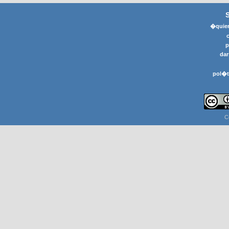
�quier
p
dar
pol�t
C