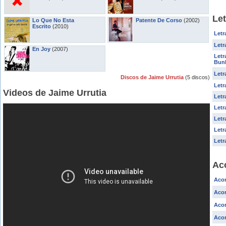
Let
Lo Que No Esta
Patente De Corso
(2002)
Escrito
(2010)
Letr
Letr
En Joy
(2007)
Letr
Bun
Letr
Discos de Jaime Urrutia
(5 discos)
Letr
Videos de Jaime Urrutia
Letr
Letr
Letr
Letr
Letr
Ac
Acor
Acor
Acor
Acor