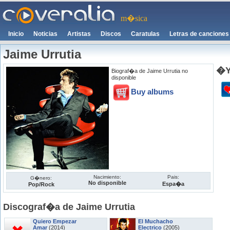
m�sica
Inicio
Noticias
Artistas
Discos
Caratulas
Letras de canciones
Jaime Urrutia
�Y
Biograf�a de Jaime Urrutia no
disponible
Buy albums
Nacimiento:
Pais:
G�nero:
No disponible
Espa�a
Pop/Rock
Discograf�a de Jaime Urrutia
Quiero Empezar
El Muchacho
Amar
(2014)
Electrico
(2005)