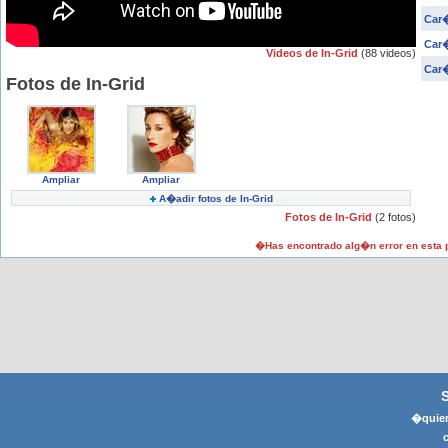
Car�
Car�
Videos de In-Grid
(88 videos)
Car�
Fotos de In-Grid
Ampliar
Ampliar
A�adir fotos de In-Grid
Fotos de In-Grid
(2 fotos)
�Has encontrado alg�n error en esta
�quier