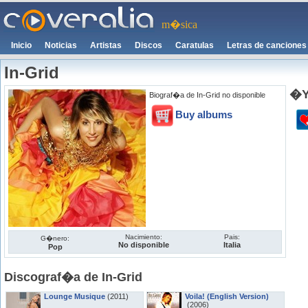
m�sica
Inicio
Noticias
Artistas
Discos
Caratulas
Letras de canciones
In-Grid
�Y
Biograf�a de In-Grid no disponible
Buy albums
Nacimiento:
Pais:
G�nero:
No disponible
Italia
Pop
Discograf�a de In-Grid
Lounge Musique
(2011)
Voila! (English Version)
(2006)