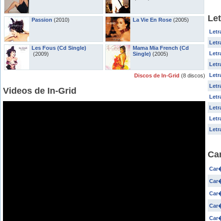
Let
Passion
(2010)
La Vie En Rose
(2005)
Letr
Letr
Les Fous (Cd Single)
Mama Mia French (Cd
Letr
(2009)
Single)
(2005)
Letr
Letr
Discos de In-Grid
(8 discos)
Letr
Videos de In-Grid
Letr
Letr
Letr
Letr
Car
Car
Car�
Car�
Car�
Car�