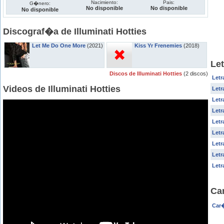
Nacimiento:
Pais:
G�nero:
No disponible
No disponible
No disponible
Discograf�a de Illuminati Hotties
Let Me Do One More
(2021)
Kiss Yr Frenemies
(2018)
Let
Discos de Illuminati Hotties
(2 discos)
Letr
Videos de Illuminati Hotties
Letr
Let
Letr
Letr
Letr
Letr
Letr
Letr
Car
Car�