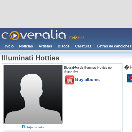
m�sica
Inicio
Noticias
Artistas
Discos
Caratulas
Letras de canciones
Illuminati Hotties
�H
Biograf�a de Illuminati Hotties no
disponible
Buy albums
A�adir foto