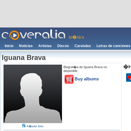
m�sica
Inicio
Noticias
Artistas
Discos
Caratulas
Letras de canciones
Iguana Brava
�H
Biograf�a de Iguana Brava no
disponible
Buy albums
A�adir foto